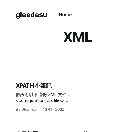
gleedesu
Home
XML
XPATH 小筆記
假設有以下這份 XML 文件：
<configuration_profiles>
<size>21</size>
By Glee Tsai
12 6月 2022
<configuration_profile> <id>12</id>
<name>Connect to dedicated
WiFi</name>
</configuration_profile>