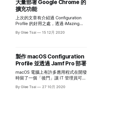
大量部署 Google Chrome 的
<configuration_profile> <id>7</id>
擴充功能
上次的文章有介紹過 Configuration
Profile 的好用之處，透過 iMazing
Profile Creator 你也能很輕易的建立
By Glee Tsai
15 12月 2020
XML 文件。 其實 Configuration
Profile 能應用的地方很廣，像是
Google 也使用了這個技術協助 IT 人
員管理 Google Chrome 的瀏覽器設
製作 macOS Configuration
定。這邊舉一個例子，如果在部署
Profile 並透過 Jamf Pro 部署
macOS 設備時，希望把公司常用的
Google Chrome 擴充功能一併裝下去
macOS 電腦上有許多應用程式在開發
的話，用 iMazing Profile Creator 就
時留了一個「後門」讓 IT 管理員可以
能做到了。 找出 Google Chrome
遠端客製化這些 App 的設定值，而不
Extension 擴充功能 ID 打開 Google
By Glee Tsai
27 10月 2020
需要使用者自行去設定，換而言之，
Chrome 後，進入到擴充功能裡把開
讓 IT 管理員強制設定。要從遠端塞入
發者模式啟動。(影片教學請參考
設定值會需要製作一個描述檔、還會
YouTube) 找到希望部署的擴充功能
需要有 MDM 伺服器。
名稱，