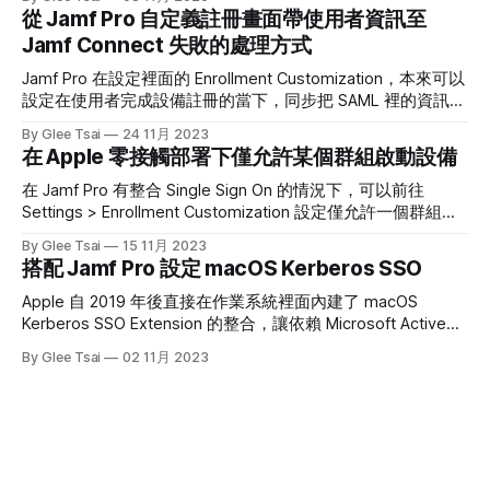
有一種根深蒂固的信心—拿著 Mac 或 iPhone，就像拿到了數
從 Jamf Pro 自定義註冊畫面帶使用者資訊至
位世界的「免死金牌」。說實話，Apple 在軟硬體整合上的安
Jamf Connect 失敗的處理方式
全設計確實領先業界，這不是誇大其詞。但也正因為這份信
心，我開始想更深入地了解真實情況。 從 Jamf Security 360
Jamf Pro 在設定裡面的 Enrollment Customization，本來可以
報告開始，我觀察了全球情報機構（如 Citizen Lab、Google
設定在使用者完成設備註冊的當下，同步把 SAML 裡的資訊帶
TAG、Kaspersky）揭露的真實案例。那時我才意識到一個有
給後面的 Jamf Connect Login，這樣就可以減少一步使用者
By Glee Tsai
24 11月 2023
點殘酷的事實，也正好對應了同事最常對我說的那句話：
還需要登入的步驟。但在撰文的當下，Jamf Pro 11.1 仍在這個
在 Apple 零接觸部署下僅允許某個群組啟動設備
Apple 設備並非堅不可摧，使用者自身往往才是最大的弱點。
功能上有問題，在跟 Jamf Support Team 了解後，大概能用
為什麼 Apple
一種 Workaround 來解決，只是要特別留意以下事情： 1. 在
在 Jamf Pro 有整合 Single Sign On 的情況下，可以前往
Jamf Pro 裡的 Enrollment Customization 不要再打勾 Enable
Settings > Enrollment Customization 設定僅允許一個群組中
Jamf Pro to pass user information to Jamf Connect 了（因
的成員啟用設備。如果這個成員沒有在這個群組裡面的話，就
By Glee Tsai
15 11月 2023
為勾了也沒有用） 2. 確保
不能夠開箱設備。如果以 Entra ID 為例，需要把 Object ID 填
搭配 Jamf Pro 設定 macOS Kerberos SSO
在下方的欄位即可。 對照到我在 Entra ID 上的群組設置： 至
於如果不是 Entra ID，而是其它的 SSO Provider 的話，最好可
Apple 自 2019 年後直接在作業系統裡面內建了 macOS
以用 SAML Tracer 這一套 Google Chrome 外掛去看一下自己
Kerberos SSO Extension 的整合，讓依賴 Microsoft Active
的 SAML 文件是如何表達群組的，例如下圖能看到這個使用者
Directory 地端環境的公司，現在也能利用 Kerberos SSOe 完
By Glee Tsai
02 11月 2023
屬於以下五個群組。 接著有另外一個很重要的事情要提醒，
成 SSO，這個功能必須要搭配 MDM 才能啟用，沒辦法透過 UI
如果你要阻擋註冊的成員，可以登入到 Jamf Pro
或 Script 的方式開啟。 Jamf Pro 設定方式 前往 Computers >
Configuration Profiles > Single Sign-On Extension，並將頁面
切換成 Kerberos 後，完成相關的設定。例如： * Realm 就填
入 AD 網域的名稱，應該是全大寫的