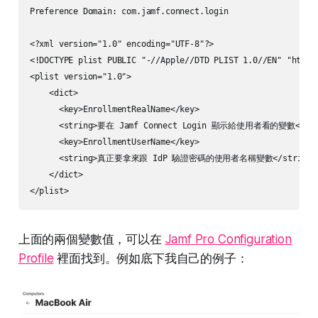
Preference Domain: com.jamf.connect.login

<?xml version="1.0" encoding="UTF-8"?>

<!DOCTYPE plist PUBLIC "-//Apple//DTD PLIST 1.0//EN" "http:/
<plist version="1.0">

    <dict>

      <key>EnrollmentRealName</key>

      <string>要在 Jamf Connect Login 顯示給使用者看的變數</stri
      <key>EnrollmentUserName</key>

      <string>真正要拿來跟 IdP 驗證密碼的使用者名稱變數</string>

    </dict>

</plist>
上面的兩個變數值，可以在
Jamf Pro Configuration
Profile
裡面找到。例如底下我自己的例子：