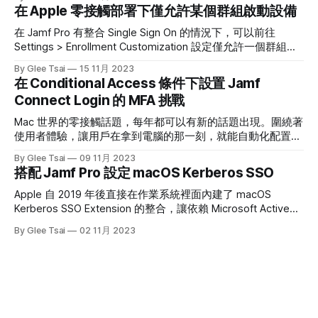
有一種根深蒂固的信心—拿著 Mac 或 iPhone，就像拿到了數
在 Apple 零接觸部署下僅允許某個群組啟動設備
位世界的「免死金牌」。說實話，Apple 在軟硬體整合上的安
全設計確實領先業界，這不是誇大其詞。但也正因為這份信
在 Jamf Pro 有整合 Single Sign On 的情況下，可以前往
心，我開始想更深入地了解真實情況。 從 Jamf Security 360
Settings > Enrollment Customization 設定僅允許一個群組中
報告開始，我觀察了全球情報機構（如 Citizen Lab、Google
的成員啟用設備。如果這個成員沒有在這個群組裡面的話，就
By Glee Tsai
15 11月 2023
TAG、Kaspersky）揭露的真實案例。那時我才意識到一個有
不能夠開箱設備。如果以 Entra ID 為例，需要把 Object ID 填
在 Conditional Access 條件下設置 Jamf
點殘酷的事實，也正好對應了同事最常對我說的那句話：
在下方的欄位即可。 對照到我在 Entra ID 上的群組設置： 至
Connect Login 的 MFA 挑戰
Apple 設備並非堅不可摧，使用者自身往往才是最大的弱點。
於如果不是 Entra ID，而是其它的 SSO Provider 的話，最好可
為什麼 Apple
以用 SAML Tracer 這一套 Google Chrome 外掛去看一下自己
Mac 世界的零接觸話題，每年都可以有新的話題出現。圍繞著
的 SAML 文件是如何表達群組的，例如下圖能看到這個使用者
使用者體驗，讓用戶在拿到電腦的那一刻，就能自動化配置所
屬於以下五個群組。 接著有另外一個很重要的事情要提醒，
有公司要求的設定，不需 IT 人員幫忙。這不僅是節省 IT 人員
By Glee Tsai
09 11月 2023
如果你要阻擋註冊的成員，可以登入到 Jamf Pro
的時間而已，更是讓整個出機流程變得更為流暢。 除了軟體
搭配 Jamf Pro 設定 macOS Kerberos SSO
與設定可以全自動化部署以外，使用者帳號當然也可以自助化
的設定在電腦裡，而且完全按照公司的規範。所以如果公司正
Apple 自 2019 年後直接在作業系統裡面內建了 macOS
在使用 Entra ID 這樣的目錄服務時，當然也可以把 Entra ID 上
Kerberos SSO Extension 的整合，讓依賴 Microsoft Active
面的帳密同步化成電腦本機電腦上的帳密，減少人員帳密疲疺
Directory 地端環境的公司，現在也能利用 Kerberos SSOe 完
By Glee Tsai
02 11月 2023
的風險。然而，要求更高等級的公司，可能會要求人員在登入
成 SSO，這個功能必須要搭配 MDM 才能啟用，沒辦法透過 UI
Entra ID 時必須通過兩階段驗證，而這可能就為同步密碼帶來
或 Script 的方式開啟。 Jamf Pro 設定方式 前往 Computers >
挑戰。 以 Jamf Connect 來說，這一套軟體可以在 Mac 設備
Configuration Profiles > Single Sign-On Extension，並將頁面
開箱時自動就安裝在電腦上，並且出現一個可客製化的登入視
切換成 Kerberos 後，完成相關的設定。例如： * Realm 就填
窗給用戶登入 Entra ID。剖析這套軟體，事實上是由兩個 OIDC
入 AD 網域的名稱，應該是全大寫的
授權類別完成的，一個是 Authorization Code Grant，