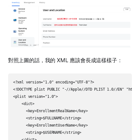
對照上圖的話，我的 XML 應該會長成這樣樣子：
<?xml version="1.0" encoding="UTF-8"?>

<!DOCTYPE plist PUBLIC "-//Apple//DTD PLIST 1.0//EN" "http:/
<plist version="1.0">

    <dict>

      <key>EnrollmentRealName</key>

      <string>$FULLNAME</string>

      <key>EnrollmentUserName</key>

      <string>$USERNAME</string>

    </dict>
