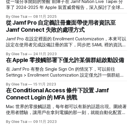
從一場分享開始的警醒 前陣子在 Jamf Nation Live Taipei 分
享了 2024-2025 年 Apple 裝置威脅報告，深入探討了全球
Apple 生態系正面臨的資訊安全威脅。 許多人對 Apple 產品
By Glee Tsai
08 11月 2025
有一種根深蒂固的信心—拿著 Mac 或 iPhone，就像拿到了數
從 Jamf Pro 自定義註冊畫面帶使用者資訊至
位世界的「免死金牌」。說實話，Apple 在軟硬體整合上的安
Jamf Connect 失敗的處理方式
全設計確實領先業界，這不是誇大其詞。但也正因為這份信
心，我開始想更深入地了解真實情況。 從 Jamf Security 360
Jamf Pro 在設定裡面的 Enrollment Customization，本來可以
報告開始，我觀察了全球情報機構（如 Citizen Lab、Google
設定在使用者完成設備註冊的當下，同步把 SAML 裡的資訊帶
TAG、Kaspersky）揭露的真實案例。那時我才意識到一個有
給後面的 Jamf Connect Login，這樣就可以減少一步使用者
By Glee Tsai
24 11月 2023
點殘酷的事實，也正好對應了同事最常對我說的那句話：
還需要登入的步驟。但在撰文的當下，Jamf Pro 11.1 仍在這個
在 Apple 零接觸部署下僅允許某個群組啟動設備
Apple 設備並非堅不可摧，使用者自身往往才是最大的弱點。
功能上有問題，在跟 Jamf Support Team 了解後，大概能用
為什麼 Apple
一種 Workaround 來解決，只是要特別留意以下事情： 1. 在
在 Jamf Pro 有整合 Single Sign On 的情況下，可以前往
Jamf Pro 裡的 Enrollment Customization 不要再打勾 Enable
Settings > Enrollment Customization 設定僅允許一個群組中
Jamf Pro to pass user information to Jamf Connect 了（因
的成員啟用設備。如果這個成員沒有在這個群組裡面的話，就
By Glee Tsai
15 11月 2023
為勾了也沒有用） 2. 確保
不能夠開箱設備。如果以 Entra ID 為例，需要把 Object ID 填
在 Conditional Access 條件下設置 Jamf
在下方的欄位即可。 對照到我在 Entra ID 上的群組設置： 至
Connect Login 的 MFA 挑戰
於如果不是 Entra ID，而是其它的 SSO Provider 的話，最好可
以用 SAML Tracer 這一套 Google Chrome 外掛去看一下自己
Mac 世界的零接觸話題，每年都可以有新的話題出現。圍繞著
的 SAML 文件是如何表達群組的，例如下圖能看到這個使用者
使用者體驗，讓用戶在拿到電腦的那一刻，就能自動化配置所
屬於以下五個群組。 接著有另外一個很重要的事情要提醒，
有公司要求的設定，不需 IT 人員幫忙。這不僅是節省 IT 人員
By Glee Tsai
09 11月 2023
如果你要阻擋註冊的成員，可以登入到 Jamf Pro
的時間而已，更是讓整個出機流程變得更為流暢。 除了軟體
與設定可以全自動化部署以外，使用者帳號當然也可以自助化