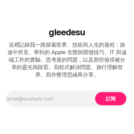
的設定在電腦裡，而且完全按照公司的規範。所以如果公司正
在使用 Entra ID 這樣的目錄服務時，當然也可以把 Entra ID 上
面的帳密同步化成電腦本機電腦上的帳密，減少人員帳密疲疺
的風險。然而，要求更高等級的公司，可能會要求人員在登入
Entra ID 時必須通過兩階段驗證，而這可能就為同步密碼帶來
gleedesu
挑戰。 以 Jamf Connect 來說，這一套軟體可以在 Mac 設備
開箱時自動就安裝在電腦上，並且出現一個可客製化的登入視
這裡記錄我一路探索世界、技術與人生的過程：旅
窗給用戶登入 Entra ID。剖析這套軟體，事實上是由兩個 OIDC
授權類別完成的，一個是 Authorization Code Grant，
途中所見、學到的 Apple 生態與開發技巧、IT 與遠
端工作的實驗、思考過的問題，以及那些值得被分
享的靈光與踩雷。寫程式解決問題、旅行理解世
界、寫作整理思緒再分享。
訂閱