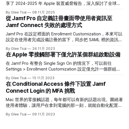
享了 2024-2025 年 Apple 裝置威脅報告，深入探討了全球
Apple 生態系正面臨的資訊安全威脅。 許多人對 Apple 產品
By Glee Tsai
08 11月 2025
有一種根深蒂固的信心—拿著 Mac 或 iPhone，就像拿到了數
從 Jamf Pro 自定義註冊畫面帶使用者資訊至
位世界的「免死金牌」。說實話，Apple 在軟硬體整合上的安
Jamf Connect 失敗的處理方式
全設計確實領先業界，這不是誇大其詞。但也正因為這份信
心，我開始想更深入地了解真實情況。 從 Jamf Security 360
Jamf Pro 在設定裡面的 Enrollment Customization，本來可以
報告開始，我觀察了全球情報機構（如 Citizen Lab、Google
設定在使用者完成設備註冊的當下，同步把 SAML 裡的資訊帶
TAG、Kaspersky）揭露的真實案例。那時我才意識到一個有
給後面的 Jamf Connect Login，這樣就可以減少一步使用者
By Glee Tsai
24 11月 2023
點殘酷的事實，也正好對應了同事最常對我說的那句話：
還需要登入的步驟。但在撰文的當下，Jamf Pro 11.1 仍在這個
在 Apple 零接觸部署下僅允許某個群組啟動設備
Apple 設備並非堅不可摧，使用者自身往往才是最大的弱點。
功能上有問題，在跟 Jamf Support Team 了解後，大概能用
為什麼 Apple
一種 Workaround 來解決，只是要特別留意以下事情： 1. 在
在 Jamf Pro 有整合 Single Sign On 的情況下，可以前往
Jamf Pro 裡的 Enrollment Customization 不要再打勾 Enable
Settings > Enrollment Customization 設定僅允許一個群組中
Jamf Pro to pass user information to Jamf Connect 了（因
的成員啟用設備。如果這個成員沒有在這個群組裡面的話，就
By Glee Tsai
15 11月 2023
為勾了也沒有用） 2. 確保
不能夠開箱設備。如果以 Entra ID 為例，需要把 Object ID 填
在 Conditional Access 條件下設置 Jamf
在下方的欄位即可。 對照到我在 Entra ID 上的群組設置： 至
Connect Login 的 MFA 挑戰
於如果不是 Entra ID，而是其它的 SSO Provider 的話，最好可
以用 SAML Tracer 這一套 Google Chrome 外掛去看一下自己
Mac 世界的零接觸話題，每年都可以有新的話題出現。圍繞著
的 SAML 文件是如何表達群組的，例如下圖能看到這個使用者
使用者體驗，讓用戶在拿到電腦的那一刻，就能自動化配置所
屬於以下五個群組。 接著有另外一個很重要的事情要提醒，
有公司要求的設定，不需 IT 人員幫忙。這不僅是節省 IT 人員
By Glee Tsai
09 11月 2023
如果你要阻擋註冊的成員，可以登入到 Jamf Pro
的時間而已，更是讓整個出機流程變得更為流暢。 除了軟體
與設定可以全自動化部署以外，使用者帳號當然也可以自助化
的設定在電腦裡，而且完全按照公司的規範。所以如果公司正