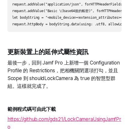
request.addValue("application/json", forHTTPHeaderField: "Ac
request.addValue("Basic \(base64後的帳密)", forHTTPHeaderField
let bodyString = "<mobile_device><extension_attributes><
request.httpBody = bodyString.data(using: .utf8, allowLossy
更新裝置上的延伸式屬性資訊
最後一步，回到 Jamf Pro 上新增一個 Configuration
Profile 的 Restrictions，把相機關閉選項打勾，並且
Scope 到 shouldLockCamera 為 true 的智慧型群
組。這樣就完成了。
範例程式碼可由此下載
https://github.com/gds21/LockCameraUsingJamfPr
o