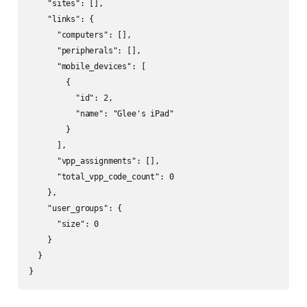
    "sites": [],

    "links": {

      "computers": [],

      "peripherals": [],

      "mobile_devices": [

        {

          "id": 2,

          "name": "Glee's iPad"

        }

      ],

      "vpp_assignments": [],

      "total_vpp_code_count": 0

    },

    "user_groups": {

      "size": 0

    }

  }

}