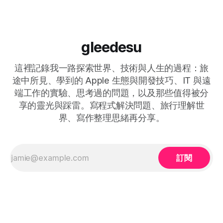
在使用 Entra ID 這樣的目錄服務時，當然也可以把 Entra ID 上
面的帳密同步化成電腦本機電腦上的帳密，減少人員帳密疲疺
的風險。然而，要求更高等級的公司，可能會要求人員在登入
Entra ID 時必須通過兩階段驗證，而這可能就為同步密碼帶來
gleedesu
挑戰。 以 Jamf Connect 來說，這一套軟體可以在 Mac 設備
開箱時自動就安裝在電腦上，並且出現一個可客製化的登入視
這裡記錄我一路探索世界、技術與人生的過程：旅
窗給用戶登入 Entra ID。剖析這套軟體，事實上是由兩個 OIDC
授權類別完成的，一個是 Authorization Code Grant，
途中所見、學到的 Apple 生態與開發技巧、IT 與遠
端工作的實驗、思考過的問題，以及那些值得被分
享的靈光與踩雷。寫程式解決問題、旅行理解世
界、寫作整理思緒再分享。
訂閱