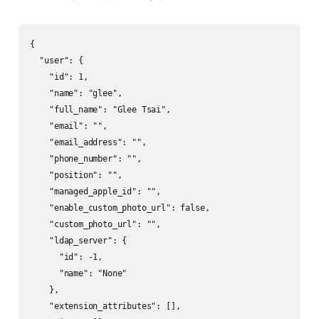
{

  "user": {

    "id": 1,

    "name": "glee",

    "full_name": "Glee Tsai",

    "email": "",

    "email_address": "",

    "phone_number": "",

    "position": "",

    "managed_apple_id": "",

    "enable_custom_photo_url": false,

    "custom_photo_url": "",

    "ldap_server": {

      "id": -1,

      "name": "None"

    },

    "extension_attributes": [],
