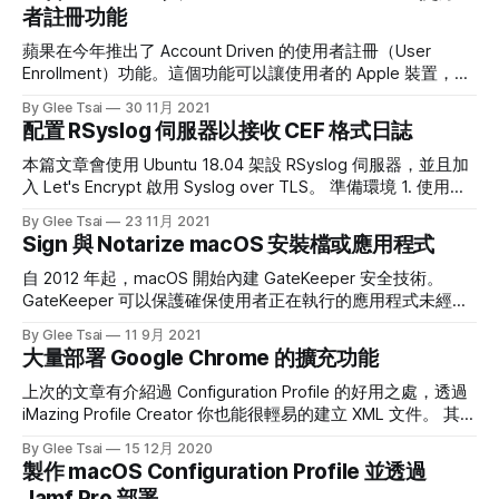
macOS 10.12 開始，一台電腦上面只可以有一位。從 Jamf
者註冊功能
Pro MDM-Enabled Local User Acoounts 裡面讀到一句非常重
要的話： The local user account will not be MDM-enabled if
蘋果在今年推出了 Account Driven 的使用者註冊（User
at least one of the following is true: The Skip Account
Enrollment）功能。這個功能可以讓使用者的 Apple 裝置，如
iPhone、iPad 登入兩個 Apple ID，一個是個人的、一個是公
By Glee Tsai
30 11月 2021
司的。 個人的 Apple ID 很容易理解，直接到
配置 RSyslog 伺服器以接收 CEF 格式日誌
https://appleid.apple.com 申請就可以了。但是公司的 Apple
ID 並不是從上面的網址來產生，而是必須到公司的 Apple
本篇文章會使用 Ubuntu 18.04 架設 RSyslog 伺服器，並且加
Business Manager 幫員工註冊與申請。 再更精準的說，不只
入 Let's Encrypt 啟用 Syslog over TLS。 準備環境 1. 使用
是公司可以幫員工申請 Apple ID，學校也可以幫師生申請
Linode 架設 Ubuntu 18.04 2. 準備一個網域名稱 在 Ubuntu 上
By Glee Tsai
23 11月 2021
Apple ID，只要來到學校的 Apple School Manager 就能完
安裝 RSyslog 必要服務 首先透過 SSH 連線到 Linode 上面的
Sign 與 Notarize macOS 安裝檔或應用程式
成。無論是公司或是學校所申請出來的
Ubuntu 服務，你可以在 Linode 的面板上面，看到 SSH
Access 的相關資訊。連線後執行以下指令： 1. add-apt-
自 2012 年起，macOS 開始內建 GateKeeper 安全技術。
repository
GateKeeper 可以保護確保使用者正在執行的應用程式未經過
第三方修改，也沒有惡意程式碼在其中。接著從 macOS 10.15
By Glee Tsai
11 9月 2021
起，macOS 更進一步要求所有在 2019 年 6 月 1…
大量部署 Google Chrome 的擴充功能
上次的文章有介紹過 Configuration Profile 的好用之處，透過
iMazing Profile Creator 你也能很輕易的建立 XML 文件。 其實
Configuration Profile 能應用的地方很廣，像是 Google 也使
By Glee Tsai
15 12月 2020
用了這個技術協助 IT 人員管理 Google Chrome 的瀏覽器設
製作 macOS Configuration Profile 並透過
定。這邊舉一個例子，如果在部署 macOS 設備時，希望把公
Jamf Pro 部署