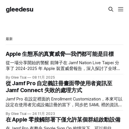
gleedesu
最新
Apple 生態系的真實威脅—我們都可能是目標
從一場分享開始的警醒 前陣子在 Jamf Nation Live Taipei 分
享了 2024-2025 年 Apple 裝置威脅報告，深入探討了全球
Apple 生態系正面臨的資訊安全威脅。 許多人對 Apple 產品
By Glee Tsai
08 11月 2025
有一種根深蒂固的信心—拿著 Mac 或 iPhone，就像拿到了數
從 Jamf Pro 自定義註冊畫面帶使用者資訊至
位世界的「免死金牌」。說實話，Apple 在軟硬體整合上的安
Jamf Connect 失敗的處理方式
全設計確實領先業界，這不是誇大其詞。但也正因為這份信
心，我開始想更深入地了解真實情況。 從 Jamf Security 360
Jamf Pro 在設定裡面的 Enrollment Customization，本來可以
報告開始，我觀察了全球情報機構（如 Citizen Lab、Google
設定在使用者完成設備註冊的當下，同步把 SAML 裡的資訊帶
TAG、Kaspersky）揭露的真實案例。那時我才意識到一個有
給後面的 Jamf Connect Login，這樣就可以減少一步使用者
By Glee Tsai
24 11月 2023
點殘酷的事實，也正好對應了同事最常對我說的那句話：
還需要登入的步驟。但在撰文的當下，Jamf Pro 11.1 仍在這個
在 Apple 零接觸部署下僅允許某個群組啟動設備
Apple 設備並非堅不可摧，使用者自身往往才是最大的弱點。
功能上有問題，在跟 Jamf Support Team 了解後，大概能用
為什麼 Apple
一種 Workaround 來解決，只是要特別留意以下事情： 1. 在
在 Jamf Pro 有整合 Single Sign On 的情況下，可以前往