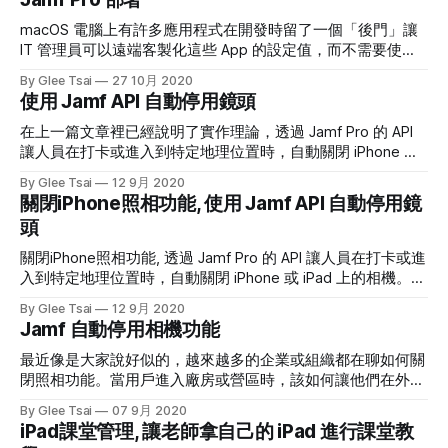
司常用的 Google Chrome 擴充功能一併裝下去的話，用
iMazing Profile Creator 就能做到了。 找出 Google Chrome
macOS 電腦上有許多應用程式在開發時留了一個「後門」讓
Extension 擴充功能 ID 打開 Google Chrome 後，進入到擴充
IT 管理員可以遠端客製化這些 App 的設定值，而不需要使用
功能裡把開發者模式啟動。(影片教學請參考 YouTube) 找到希
者自行去設定，換而言之，讓 IT 管理員強制設定。要從遠端
By Glee Tsai
27 10月 2020
望部署的擴充功能名稱，
塞入設定值會需要製作一個描述檔、還會需要有 MDM 伺服
使用 Jamf API 自動停用鏡頭
器。
在上一篇文章裡已經說明了實作理論，透過 Jamf Pro 的 API
讓人員在打卡或進入到特定地理位置時，自動關閉 iPhone 或
iPad 上的相機。當然，也適用於 macOS 上的相機就是了。
By Glee Tsai
12 9月 2020
關閉iPhone照相功能, 使用 Jamf API 自動停用鏡
頭
關閉iPhone照相功能, 透過 Jamf Pro 的 API 讓人員在打卡或進
入到特定地理位置時，自動關閉 iPhone 或 iPad 上的相機。當
然，也適用於 macOS 上的相機就是了。
By Glee Tsai
12 9月 2020
Jamf 自動停用相機功能
最近像是大家說好似的，越來越多的企業或組織都在聊如何關
閉照相功能。當用戶進入廠房或營區時，該如何讓他們在外面
可以正常使用照相功能，但是一經過了刷卡上班的程序，或是
By Glee Tsai
07 9月 2020
進入到特定地域時，手機就會自動關閉照相功能。這篇文章就
iPad課堂管理, 讓老師拿自己的 iPad 進行課堂教
來聊聊如何在軍隊或是科技業裡利用 Jamf Pro API…