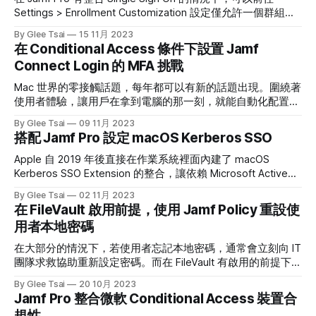
Jamf Pro 裡的 Enrollment Customization 不要再打勾 Enable
Settings > Enrollment Customization 設定僅允許一個群組中
Jamf Pro to pass user information to Jamf Connect 了（因
的成員啟用設備。如果這個成員沒有在這個群組裡面的話，就
By Glee Tsai
15 11月 2023
為勾了也沒有用） 2. 確保
不能夠開箱設備。如果以 Entra ID 為例，需要把 Object ID 填
在 Conditional Access 條件下設置 Jamf
在下方的欄位即可。 對照到我在 Entra ID 上的群組設置： 至
Connect Login 的 MFA 挑戰
於如果不是 Entra ID，而是其它的 SSO Provider 的話，最好可
以用 SAML Tracer 這一套 Google Chrome 外掛去看一下自己
Mac 世界的零接觸話題，每年都可以有新的話題出現。圍繞著
的 SAML 文件是如何表達群組的，例如下圖能看到這個使用者
使用者體驗，讓用戶在拿到電腦的那一刻，就能自動化配置所
屬於以下五個群組。 接著有另外一個很重要的事情要提醒，
有公司要求的設定，不需 IT 人員幫忙。這不僅是節省 IT 人員
By Glee Tsai
09 11月 2023
如果你要阻擋註冊的成員，可以登入到 Jamf Pro
的時間而已，更是讓整個出機流程變得更為流暢。 除了軟體
搭配 Jamf Pro 設定 macOS Kerberos SSO
與設定可以全自動化部署以外，使用者帳號當然也可以自助化
的設定在電腦裡，而且完全按照公司的規範。所以如果公司正
Apple 自 2019 年後直接在作業系統裡面內建了 macOS
在使用 Entra ID 這樣的目錄服務時，當然也可以把 Entra ID 上
Kerberos SSO Extension 的整合，讓依賴 Microsoft Active
面的帳密同步化成電腦本機電腦上的帳密，減少人員帳密疲疺
Directory 地端環境的公司，現在也能利用 Kerberos SSOe 完
By Glee Tsai
02 11月 2023
的風險。然而，要求更高等級的公司，可能會要求人員在登入
成 SSO，這個功能必須要搭配 MDM 才能啟用，沒辦法透過 UI
在 FileVault 啟用前提，使用 Jamf Policy 重設使
Entra ID 時必須通過兩階段驗證，而這可能就為同步密碼帶來
或 Script 的方式開啟。 Jamf Pro 設定方式 前往 Computers >
用者本地密碼
挑戰。 以 Jamf Connect 來說，這一套軟體可以在 Mac 設備
Configuration Profiles > Single Sign-On Extension，並將頁面
開箱時自動就安裝在電腦上，並且出現一個可客製化的登入視
切換成 Kerberos 後，完成相關的設定。例如： * Realm 就填
在大部分的情況下，若使用者忘記本地密碼，通常會立刻向 IT
窗給用戶登入 Entra ID。剖析這套軟體，事實上是由兩個 OIDC
入 AD 網域的名稱，應該是全大寫的
團隊求救協助重新設定密碼。而在 FileVault 有啟用的前提下，
授權類別完成的，一個是 Authorization Code Grant，
IT 團隊通常有以下選項來協助使用者： 1. 提供 FileVault
By Glee Tsai
20 10月 2023
Recovery Key 給使用者 2. 在使用者的電腦上登入另一個管理
Jamf Pro 整合微軟 Conditional Access 裝置合
員帳號，並重設使用者密碼 3. 使用 Jamf Policy 重設使用者密
規性