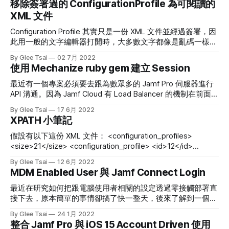
移除簽署過的 ConfigurationProfile 為可閱讀的
面有一段 CanonicalizedResource，他的格式如下 [ "/" +
XML 文件
Bucket ] + <HTTP-Request-URI, from the protocol name up
to the query string> + [ subresource, if present. For
Configuration Profile 其實只是一份 XML 文件並經過簽署，因
example "
此用一般的文字編輯器打開時，大多數文字都像是亂碼一樣無
法閱讀，尤其像從 Jamf Pro 下載的描述檔就會長成這個樣
By Glee Tsai
02 7月 2022
子，因為會經過 Jamf Built-in CA 簽署。 要把 Configuration
使用 Mechanize ruby gem 建立 Session
Profile 移除簽署並重新排列為 XML 的縮排格式，透過以下兩
行指令就可以了： security cms -D -i /某某.mobileconfig >
最近有一個專案必須要去跟為數眾多的 Jamf Pro 伺服器進行
輸出.plist plutil -convert xml1 輸出.plist
API 溝通。因為 Jamf Cloud 有 Load Balancer 的機制在前面，
所以每次 API Request 過去時，Load Balancer 可能會指引到
By Glee Tsai
17 6月 2022
不同的 Web Apps。
XPATH 小筆記
假設有以下這份 XML 文件： <configuration_profiles>
<size>21</size> <configuration_profile> <id>12</id>
<name>Connect to dedicated WiFi</name>
By Glee Tsai
12 6月 2022
</configuration_profile> <configuration_profile> <id>7</id>
MDM Enabled User 與 Jamf Connect Login
最近在研究如何把跟電腦使用者相關的設定透過零接觸部署直
接下去，原本簡單的事情卻搞了快一整天，後來了解到一個很
根本的關鍵：「誰是這台電腦上的 MDM Enabled User？」。
By Glee Tsai
24 1月 2022
MDM Enabled User 早期叫做 MDM Capable User，從
整合 Jamf Pro 與 iOS 15 Account Driven 使用