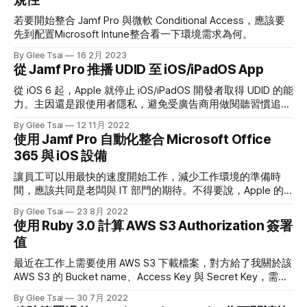
碼 以上三種選項，最方便的就是提供 FileVault Recovery
Key，但對於某些環境比較嚴格的公司來說，提供 Recovery
若要開始整合 Jamf Pro 與微軟 Conditional Access，應該要
Key 給到使用者可能不是最佳解，原因是： 1. 比較嚴格的公司
先到配置Microsoft Intune整合看一下環境需求為何。
可能同時會設定 recoveryOS Password，因此必須連同這道
By Glee Tsai
16 2月 2023
密碼一併給出。這會增加資安上的考量。 2. 另一方面，比較
從 Jamf Pro 推播 UDID 至 iOS/iPadOS App
嚴格的公司可能只會給一般使用者的權限，當使用者能利用
FileVault Recovery Key 重設自己的密碼，也有可能拿這個
從 iOS 6 起，Apple 就停止 iOS/iPadOS 開發者取得 UDID 的能
力。主因還是跟使用者隱私，避免受廣告商用做閱聽習慣追
蹤。不過對於企業 App 開發者來說，失去取得 UDID 的能力，
By Glee Tsai
12 11月 2022
在許多層面上也失去了識別方便性。
使用 Jamf Pro 自動化整合 Microsoft Office
365 與 iOS 設備
讓員工可以用最快的速度開始工作，減少工作環境的準備時
間，應該共同是老闆與 IT 部門的期待。不得要說，Apple 的
MDM 框架讓這整件事情變得很簡單，現在更往前一步，即使
By Glee Tsai
23 8月 2022
設備不是由公司發的，都能透過 MDM…
使用 Ruby 3.0 計算 AWS S3 Authorization 簽署
值
最近在工作上需要使用 AWS S3 下載檔案，對方給了我關於該
AWS S3 的 Bucket name、Access Key 與 Secret Key，需要
按照 AWS S3 的文件前去下載該檔案。 從 AWS 的文件中可以
By Glee Tsai
30 7月 2022
看出來，為了要計算簽署值，需要先準備簽署的本體，本體裡